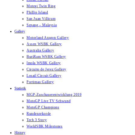
Motegi Twin Ring
Phillip Island
San Juan Villicum
Sepang – Malaysia
Gallery
Motorland Aragon Gallery
Assen WSBK Gallery
Australia Gallery
BuriRam WSBK Gallery
Imola WSBK Gallery
Circuito de Jerez Gallery
Losail Circuit Gallery
Portimao Gallery
Statistik
MGP-Zuschauerentwicklung 2019
MotoGP Live TV Schwund
MotoGP Champions
Rundenrekorde
Tech 3 Story
WorldSBK Milestones
History