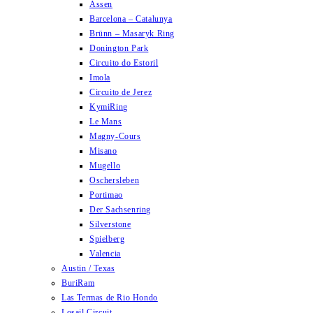
Assen
Barcelona – Catalunya
Brünn – Masaryk Ring
Donington Park
Circuito do Estoril
Imola
Circuito de Jerez
KymiRing
Le Mans
Magny-Cours
Misano
Mugello
Oschersleben
Portimao
Der Sachsenring
Silverstone
Spielberg
Valencia
Austin / Texas
BuriRam
Las Termas de Rio Hondo
Losail Circuit