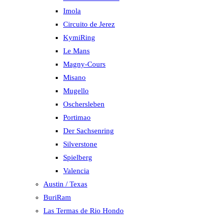
Imola
Circuito de Jerez
KymiRing
Le Mans
Magny-Cours
Misano
Mugello
Oschersleben
Portimao
Der Sachsenring
Silverstone
Spielberg
Valencia
Austin / Texas
BuriRam
Las Termas de Rio Hondo