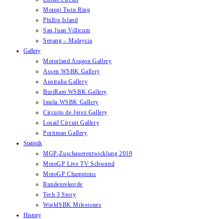
Motegi Twin Ring
Phillip Island
San Juan Villicum
Sepang – Malaysia
Gallery
Motorland Aragon Gallery
Assen WSBK Gallery
Australia Gallery
BuriRam WSBK Gallery
Imola WSBK Gallery
Circuito de Jerez Gallery
Losail Circuit Gallery
Portimao Gallery
Statistik
MGP-Zuschauerentwicklung 2019
MotoGP Live TV Schwund
MotoGP Champions
Rundenrekorde
Tech 3 Story
WorldSBK Milestones
History