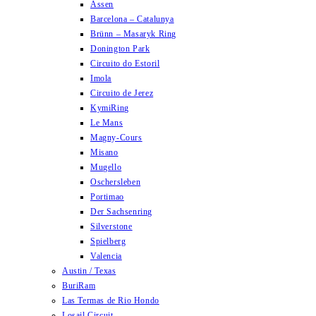
Assen
Barcelona – Catalunya
Brünn – Masaryk Ring
Donington Park
Circuito do Estoril
Imola
Circuito de Jerez
KymiRing
Le Mans
Magny-Cours
Misano
Mugello
Oschersleben
Portimao
Der Sachsenring
Silverstone
Spielberg
Valencia
Austin / Texas
BuriRam
Las Termas de Rio Hondo
Losail Circuit