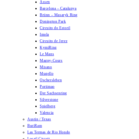
Assen
Barcelona – Catalunya
Brünn – Masaryk Ring
Donington Park
Circuito do Estoril
Imola
Circuito de Jerez
KymiRing
Le Mans
Magny-Cours
Misano
Mugello
Oschersleben
Portimao
Der Sachsenring
Silverstone
Spielberg
Valencia
Austin / Texas
BuriRam
Las Termas de Rio Hondo
Losail Circuit