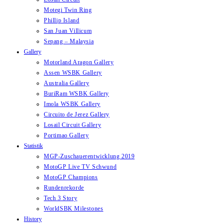
Motegi Twin Ring
Phillip Island
San Juan Villicum
Sepang – Malaysia
Gallery
Motorland Aragon Gallery
Assen WSBK Gallery
Australia Gallery
BuriRam WSBK Gallery
Imola WSBK Gallery
Circuito de Jerez Gallery
Losail Circuit Gallery
Portimao Gallery
Statistik
MGP-Zuschauerentwicklung 2019
MotoGP Live TV Schwund
MotoGP Champions
Rundenrekorde
Tech 3 Story
WorldSBK Milestones
History